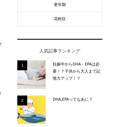
更年期
花粉症
マ
人気記事ランキング
妊娠中からDHA・EPAは必
1
要！？子供から大人まで記
憶力アップ！？
リ
DHA,EPAってなあに？
2