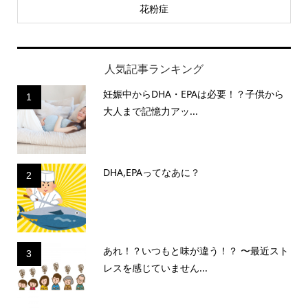
花粉症
人気記事ランキング
妊娠中からDHA・EPAは必要！？子供から
1
大人まで記憶力アッ...
DHA,EPAってなあに？
2
あれ！？いつもと味が違う！？ 〜最近スト
3
レスを感じていません...