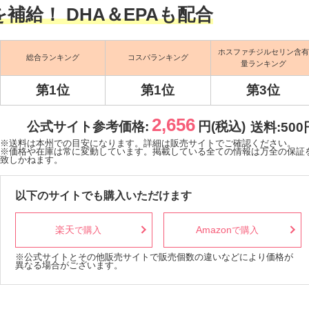
給！ DHA＆EPAも配合
ホスファチジルセリン含有
総合ランキング
コスパランキング
量ランキング
第1位
第1位
第3位
2,656
公式サイト参考価格:
円(税込)
送料:500
※送料は本州での目安になります。詳細は販売サイトでご確認ください。
※価格や在庫は常に変動しています。掲載している全ての情報は万全の保証
致しかねます。
以下のサイトでも購入いただけます
楽天
Amazon
で購入
で購入
※公式サイトとその他販売サイトで販売個数の違いなどにより価格が
異なる場合がございます。