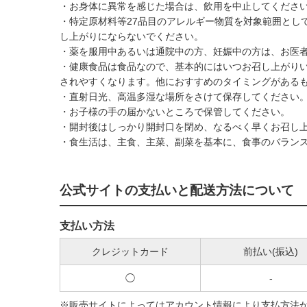
・お身体に異常を感じた場合は、飲用を中止してくださ
・特定原材料等27品目のアレルギー物質を対象範囲とし
し上がりにならないでください。
・薬を服用中あるいは通院中の方、妊娠中の方は、お医
・健康食品は食品なので、基本的にはいつお召し上がり
されやすくなります。他におすすめのタイミングがある
・直射日光、高温多湿な場所をさけて保存してください
・お子様の手の届かないところで保管してください。
・開封後はしっかり開封口を閉め、なるべく早くお召し
・食生活は、主食、主菜、副菜を基本に、食事のバラン
公式サイトの支払いと配送方法について
支払い方法
クレジットカード
前払い(振込)
◯
-
※販売サイトによってはアカウント情報により支払方法