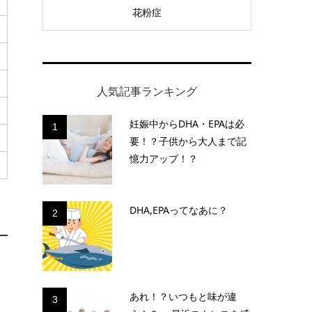
花粉症
人気記事ランキング
妊娠中からDHA・EPAは必
1
要！？子供から大人まで記
憶力アップ！？
DHA,EPAってなあに？
2
あれ！？いつもと味が違
3