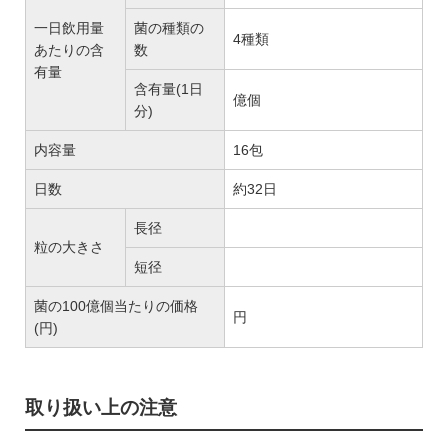
一日飲用量
菌の種類の
4種類
あたりの含
数
有量
含有量(1日
億個
分)
内容量
16包
日数
約32日
長径
粒の大きさ
短径
菌の100億個当たりの価格
円
(円)
取り扱い上の注意