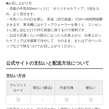
■お召し上がり方
・市販の牛乳500mlパックに「オリジナルケフィア」1包を入
れ、よく混ぜます。
・牛乳パックの口を閉じ、常温（25℃前後）で24〜36時間発酵
させます。寒冷機にはケフィアウォーマーを巻くと、コンセン
トに差し込むだけで25℃前後に保てるので便利です。
・おぼろ豆腐くらいの固さになったら出来上がり。出来上がっ
たケフィアは冷蔵庫で冷やして、そのまま、またはアガベシロ
ップなどで味をつけてお召し上がりください。
公式サイトの支払いと配送方法について
支払い方法
クレジット
前払い(振込)
代金引換
後払い
カード
◯
-
◯
◯