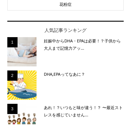
花粉症
人気記事ランキング
妊娠中からDHA・EPAは必要！？子供から
1
大人まで記憶力アッ...
DHA,EPAってなあに？
2
あれ！？いつもと味が違う！？ 〜最近スト
3
レスを感じていません...