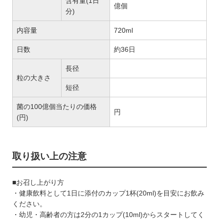
含有量(1日
億個
分)
内容量
720ml
日数
約36日
長径
粒の大きさ
短径
菌の100億個当たりの価格
円
(円)
取り扱い上の注意
■お召し上がり方
・健康飲料として1日に添付のカップ1杯(20ml)を目安にお飲み
ください。
・幼児・高齢者の方は2分の1カップ(10ml)からスタートしてく