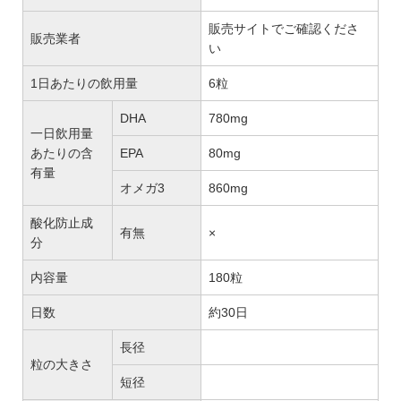
販売サイトでご確認くださ
販売業者
い
1日あたりの飲用量
6粒
DHA
780mg
一日飲用量
あたりの含
EPA
80mg
有量
オメガ3
860mg
酸化防止成
有無
×
分
内容量
180粒
日数
約30日
長径
粒の大きさ
短径