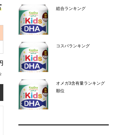
含
総合ランキング
コスパランキング
円
を
オメガ3含有量ランキング
順位