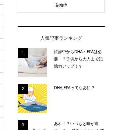
花粉症
人気記事ランキング
妊娠中からDHA・EPAは必
1
要！？子供から大人まで記
憶力アップ！？
DHA,EPAってなあに？
2
あれ！？いつもと味が違
3