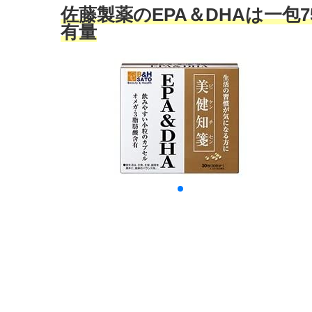
佐藤製薬のEPA＆DHAは一包7
有量