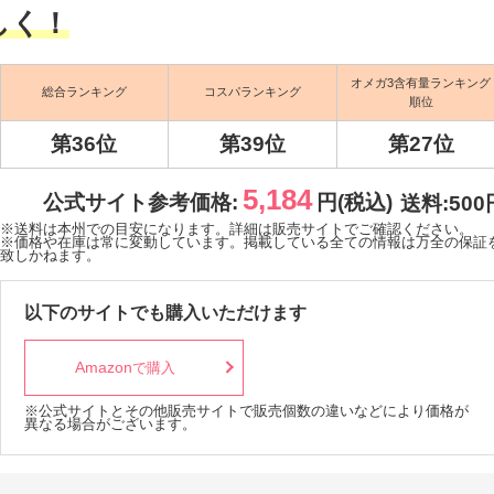
しく！
オメガ3含有量ランキング
総合ランキング
コスパランキング
順位
第36位
第39位
第27位
5,184
公式サイト参考価格:
円(税込)
送料:500
※送料は本州での目安になります。詳細は販売サイトでご確認ください。
※価格や在庫は常に変動しています。掲載している全ての情報は万全の保証
致しかねます。
以下のサイトでも購入いただけます
Amazon
で購入
※公式サイトとその他販売サイトで販売個数の違いなどにより価格が
異なる場合がございます。