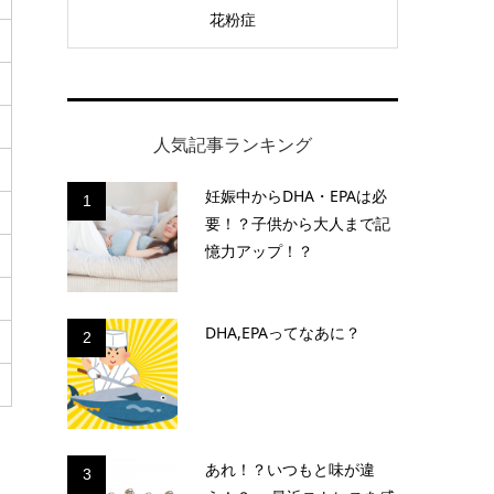
花粉症
人気記事ランキング
妊娠中からDHA・EPAは必
1
要！？子供から大人まで記
憶力アップ！？
DHA,EPAってなあに？
2
あれ！？いつもと味が違
3