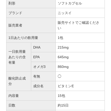
剤形
ソフトカプセル
ブランド
ニッスイ
販売サイトでご確認くださ
販売業者
い
1日あたりの飲用量
1包
DHA
215mg
一日飲用量
あたりの含
EPA
645mg
有量
オメガ3
860mg
有無
◯
酸化防止成
分
成分名
ビタミンE
内容量
15包
日数
約15日