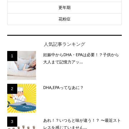
更年期
花粉症
人気記事ランキング
妊娠中からDHA・EPAは必要！？子供から
1
大人まで記憶力アッ...
DHA,EPAってなあに？
2
あれ！？いつもと味が違う！？ 〜最近スト
3
レスを感じていません...