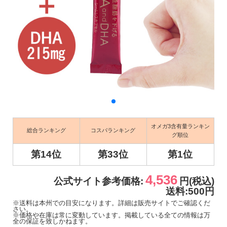
オメガ3含有量ランキン
総合ランキング
コスパランキング
グ順位
第14位
第33位
第1位
4,536
公式サイト参考価格:
円(税込)
送料:500円
※送料は本州での目安になります。詳細は販売サイトでご確認くだ
さい。
※価格や在庫は常に変動しています。掲載している全ての情報は万
全の保証を致しかねます。