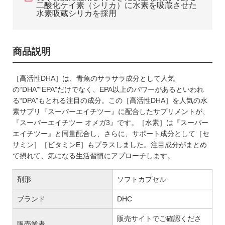
二酸化ケイ素（シリカ）に水素を吸蔵させた
水素吸蔵シリカを採用
商品説明
［高活性DHA］は、青魚のサラサラ成分として人気
の“DHA”“EPA”だけでなく、EPA以上のパワーがあるといわれ
る“DPA”もとれる注目の成分。この［高活性DHA］を人気の水
素サプリ『スーパーエイチツー』に配合したサプリメントが、
『スーパーエイチツー オメガ3』です。［水素］は『スーパー
エイチツー』と同量配合し、さらに、サポート成分として［セ
サミン］［ビタミンE］もプラスしました。注目成分がまとめ
て摂れて、気になる生活習慣にアプローチします。
剤形
ソフトカプセル
ブランド
DHC
販売サイトでご確認くださ
販売業者