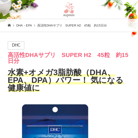
DHA・EPA
高活性DHAサプリ SUPER H2 45粒 約15日分
DHC
高活性DHAサプリ SUPER H2 45粒 約15
日分
水素+オメガ3脂肪酸（DHA、
EPA、DPA）パワー！ 気になる
健康値に