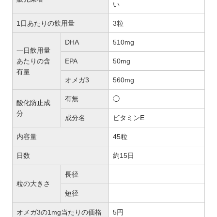
い
1日あたりの飲用量
3粒
DHA
510mg
一日飲用量
あたりの含
EPA
50mg
有量
オメガ3
560mg
有無
◯
酸化防止成
分
成分名
ビタミンE
内容量
45粒
日数
約15日
長径
粒の大きさ
短径
オメガ3の1mg当たりの価格
5円