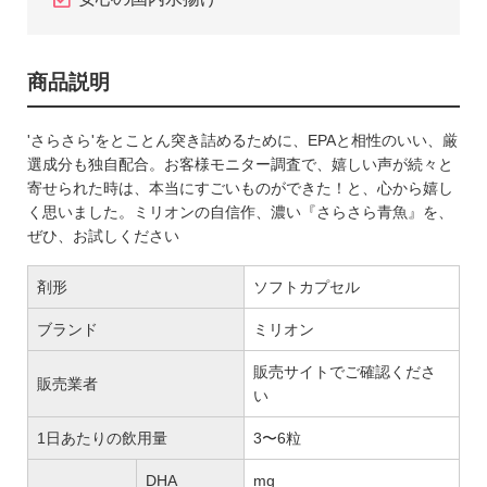
商品説明
'さらさら'をとことん突き詰めるために、EPAと相性のいい、厳
選成分も独自配合。お客様モニター調査で、嬉しい声が続々と
寄せられた時は、本当にすごいものができた！と、心から嬉し
く思いました。ミリオンの自信作、濃い『さらさら青魚』を、
ぜひ、お試しください
剤形
ソフトカプセル
ブランド
ミリオン
販売サイトでご確認くださ
販売業者
い
1日あたりの飲用量
3〜6粒
DHA
mg