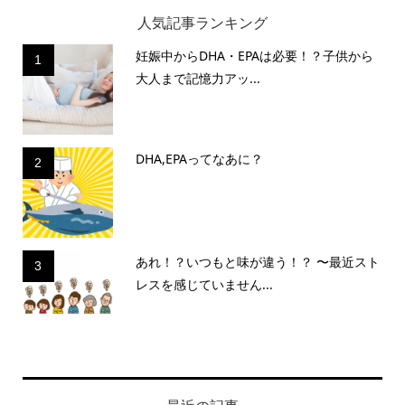
人気記事ランキング
妊娠中からDHA・EPAは必要！？子供から
1
大人まで記憶力アッ...
DHA,EPAってなあに？
2
あれ！？いつもと味が違う！？ 〜最近スト
3
レスを感じていません...