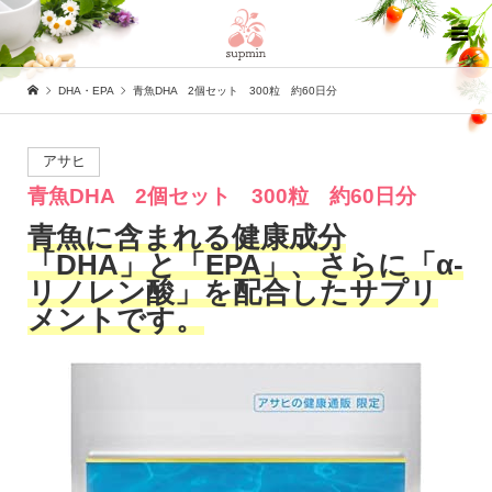
DHA・EPA
青魚DHA 2個セット 300粒 約60日分
アサヒ
青魚DHA 2個セット 300粒 約60日分
青魚に含まれる健康成分
「DHA」と「EPA」、さらに「α‐
リノレン酸」を配合したサプリ
メントです。