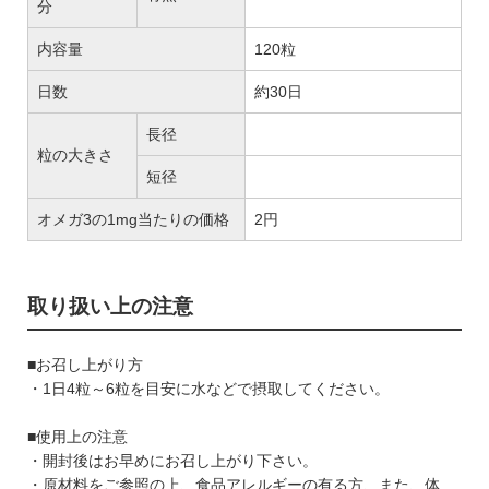
分
内容量
120粒
日数
約30日
長径
粒の大きさ
短径
オメガ3の1mg当たりの価格
2円
取り扱い上の注意
■お召し上がり方
・1日4粒～6粒を目安に水などで摂取してください。
■使用上の注意
・開封後はお早めにお召し上がり下さい。
・原材料をご参照の上、食品アレルギーの有る方、また、体