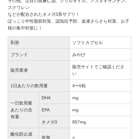
その他、注目の亜麻仁油、クリルオイル、アスタキサンチン、
スクワレン
などが配合されたオメガ3系サプリ！
ぽっこり中性脂肪対策、認知症予防、血液さらさら対策、お子
様の集中対策に！
剤形
ソフトカプセル
ブランド
みやび
販売サイトでご確認くださ
販売業者
い
1日あたりの飲用量
4〜6粒
DHA
mg
一日飲用量
あたりの含
EPA
mg
有量
オメガ3
857mg
酸化防止成
有無
×