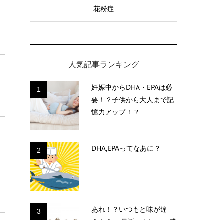
花粉症
人気記事ランキング
妊娠中からDHA・EPAは必
1
要！？子供から大人まで記
憶力アップ！？
DHA,EPAってなあに？
2
あれ！？いつもと味が違
3