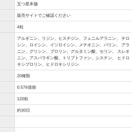
五つ星本舗
販売サイトでご確認ください
4粒
アルギニン、リジン、ヒスチジン、フェニルアラニン、 チロ
シン、ロイシン、イソロイシン、メチオニン、バリン、 アラ
ニン、グリシン、プロリン、グルタミン酸、セリン、 スレオ
ニン、アスパラギン酸、トリプトファン、シスチン、 ヒドロ
キシプロリン、ヒドロキシリジン
20種類
0.576億個
120粒
約30日