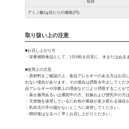
短径
アミノ酸1g当たりの価格(円)
取り扱い上の注意
■お召し上がり方
・栄養補助食品として、1日4粒を目安に、水またはぬる
■使用上の注意
・原材料をご確認の上、食品アレルギーのある方はお召
わない場合があります。その場合は摂取を中止してくだ
品アレルギーや宗教上の理由などにより摂取することが
・薬を服用あるいは通院中の方、妊娠および授乳中の方
・天然物を使用しているため色や風味が多少変わる場合
・乳幼児の手の届かないところに保管してください。
・開封後はなるべく早くお召し上がりください。