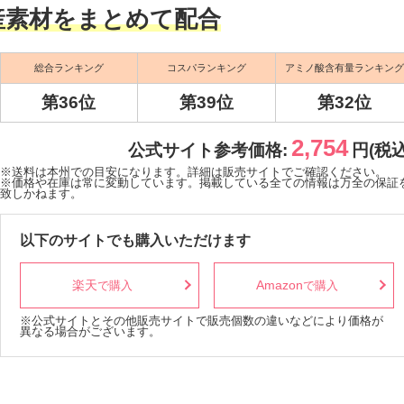
産素材をまとめて配合
総合ランキング
コスパランキング
アミノ酸含有量ランキング
第36位
第39位
第32位
2,754
公式サイト参考価格:
円(税込
※送料は本州での目安になります。詳細は販売サイトでご確認ください。
※価格や在庫は常に変動しています。掲載している全ての情報は万全の保証
致しかねます。
以下のサイトでも購入いただけます
楽天
Amazon
で購入
で購入
※公式サイトとその他販売サイトで販売個数の違いなどにより価格が
異なる場合がございます。