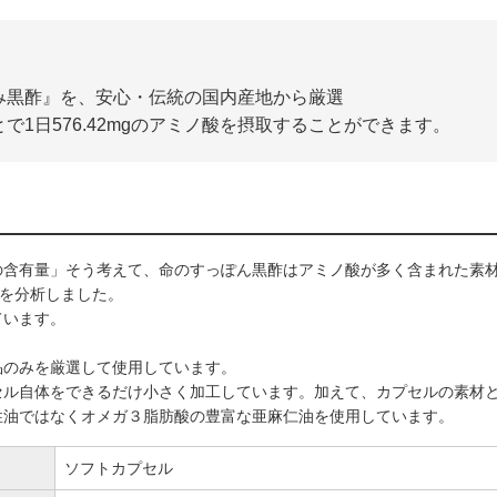
み黒酢』を、安心・伝統の国内産地から厳選
1日576.42mgのアミノ酸を摂取することができます。
の含有量」そう考えて、命のすっぽん黒酢はアミノ酸が多く含まれた素
量を分析しました。
ています。
品のみを厳選して使用しています。
セル自体をできるだけ小さく加工しています。加えて、カプセルの素材
性油ではなくオメガ３脂肪酸の豊富な亜麻仁油を使用しています。
ソフトカプセル