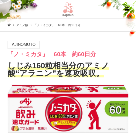
アミノ酸
「ノ・ミカタ」 60本 約60日分
AJINOMOTO
「ノ・ミカタ」 60本 約60日分
しじみ160粒相当分のアミノ
酸“アラニン”を速攻吸収。