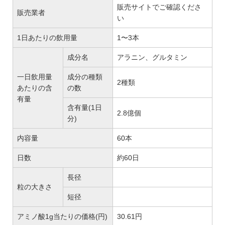
販売サイトでご確認くださ
販売業者
い
1日あたりの飲用量
1〜3本
成分名
アラニン、グルタミン
一日飲用量
成分の種類
2種類
あたりの含
の数
有量
含有量(1日
2.8億個
分)
内容量
60本
日数
約60日
長径
粒の大きさ
短径
アミノ酸1g当たりの価格(円)
30.61円