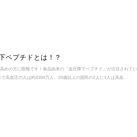
下ペプチドとは！？
し高めの方に朗報です！食品由来の『血圧降下ペプチド』が注目されて
本で高血圧の人は約4300万人。20歳以上の国民の2人に1人は高血...