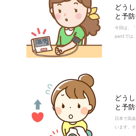
どうし
と予防
今回は、「
part1
どうし
と予防
日本で高血
います。そ