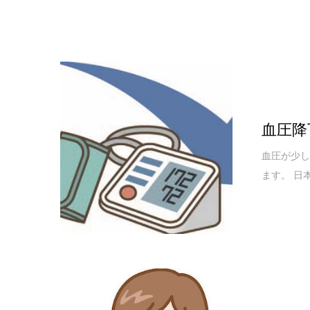
血圧降
血圧が少
ます。 日